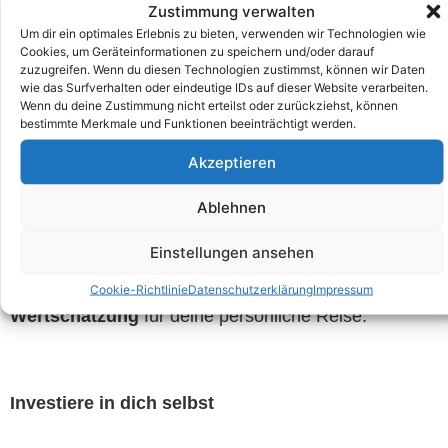
Zustimmung verwalten
Um dir ein optimales Erlebnis zu bieten, verwenden wir Technologien wie
🕊
Freiheit & Selbstbestimmung
– Gewinne die
Cookies, um Geräteinformationen zu speichern und/oder darauf
innere und äußere Freiheit, dein Leben nach deinen
zuzugreifen. Wenn du diesen Technologien zustimmst, können wir Daten
wie das Surfverhalten oder eindeutige IDs auf dieser Website verarbeiten.
eigenen Regeln zu gestalten.
Wenn du deine Zustimmung nicht erteilst oder zurückziehst, können
bestimmte Merkmale und Funktionen beeinträchtigt werden.
Jedes Coaching ist mehr als nur ein Gespräch. Es ist
Akzeptieren
eine
transformierende Erfahrung
– individuell,
tiefgehend und mit einem bewährten Mix aus
Ablehnen
Ressourcenarbeit, mentalem Training, Coaching-
Einstellungen ansehen
Methoden und körperzentrierter Arbeit. Mein Ansatz
ist
ganzheitlich, wirksam und voller
Cookie-Richtlinie
Datenschutzerklärung
Impressum
Wertschätzung
für deine persönliche Reise.
Investiere in dich selbst